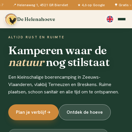
aweg 1, 4521 GR Biervliet
★ 4,6 op Google
🌳 Gratis wifi op de hele 
De Helenahoeve
ALTIJD RUST EN RUIMTE
Kamperen waar de
natuur
nog stilstaat
Een kleinschalige boerencamping in Zeeuws-
Vlaanderen, vlakbij Terneuzen en Breskens. Ruime
plaatsen, schoon sanitair en alle tijd om te ontspannen.
Plan je verblijf
Ontdek de hoeve