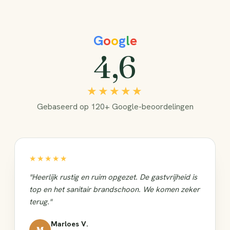
G
o
o
g
l
e
4,6
★★★★★
Gebaseerd op 120+ Google-beoordelingen
★★★★★
"Heerlijk rustig en ruim opgezet. De gastvrijheid is
top en het sanitair brandschoon. We komen zeker
terug."
Marloes V.
M