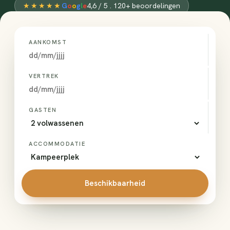
★★★★★
G
o
o
g
l
e
4,6 / 5 . 120+ beoordelingen
AANKOMST
VERTREK
GASTEN
ACCOMMODATIE
Beschikbaarheid