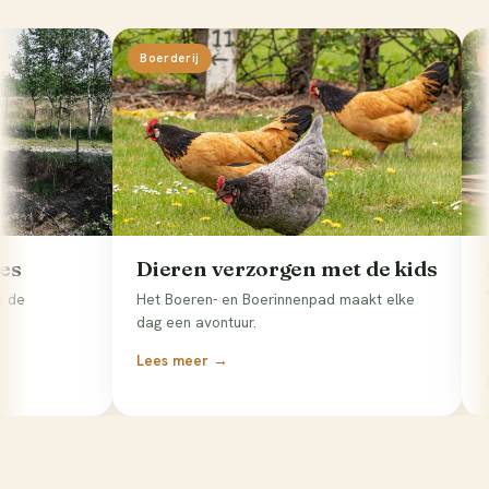
Boerderij
Verblijf
Dieren verzorgen met de kids
Kampere
chalet?
Het Boeren- en Boerinnenpad maakt elke
Zo kies je d
dag een avontuur.
vakantie pa
Lees meer →
Lees meer