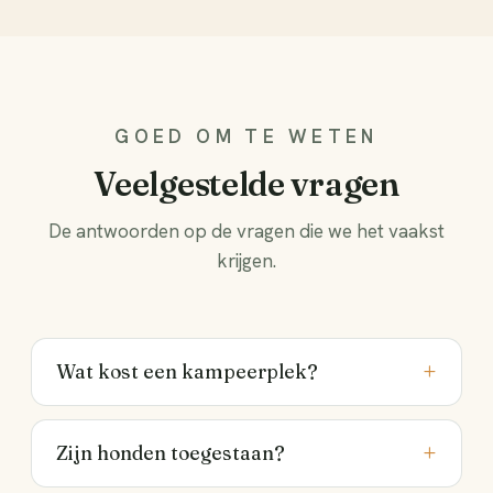
GOED OM TE WETEN
Veelgestelde vragen
De antwoorden op de vragen die we het vaakst
krijgen.
+
Wat kost een kampeerplek?
In het laagseizoen € 23,50 en in het hoogseizoen €
28,50 per nacht. Dat is inclusief 2 personen, je
+
Zijn honden toegestaan?
caravan, camper of tent, elektriciteit, gratis wifi en